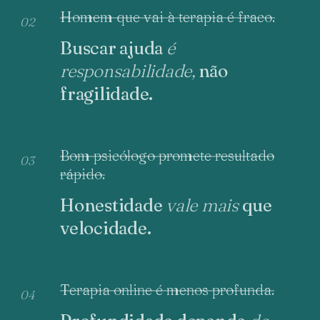
Homem que vai à terapia é fraco.
02
Buscar ajuda
é
responsabilidade,
não
fragilidade.
Bom psicólogo promete resultado
03
rápido.
Honestidade
vale mais
que
velocidade.
Terapia online é menos profunda.
04