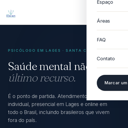
Espaço
Áreas
FAQ
PSICÓLOGO EM LAGES · SANTA CATARINA
Contato
Saúde mental não é
último recurso.
Marcar um
É o ponto de partida. Atendimento clínico
individual, presencial em Lages e online em
todo o Brasil, incluindo brasileiros que vivem
fora do país.